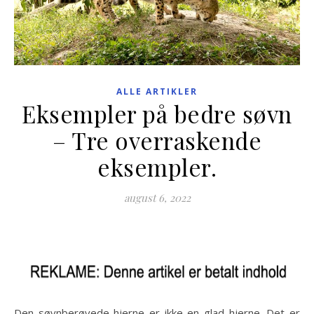
ALLE ARTIKLER
Eksempler på bedre søvn
– Tre overraskende
eksempler.
august 6, 2022
Den søvnberøvede hjerne er ikke en glad hjerne. Det er