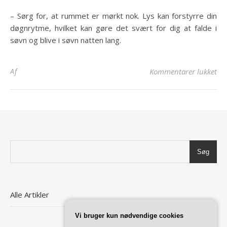
– Sørg for, at rummet er mørkt nok. Lys kan forstyrre din
døgnrytme, hvilket kan gøre det svært for dig at falde i
søvn og blive i søvn natten lang.
til
Af
Kommentarer lukket
Søg
Alle Artikler
Vi bruger kun nødvendige cookies