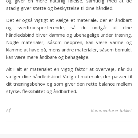
og giver en mere naturlig følelse, samtidig med at de
stadig giver støtte og beskyttelse til dine håndled.
Det er også vigtigt at vælge et materiale, der er åndbart
og svedtransporterende, så du undgår at dine
håndledsbind bliver klamme og ubehagelige under træning.
Nogle materialer, såsom neopren, kan være varme og
klamme at have på, mens andre materialer, såsom bomuld,
kan være mere åndbare og behagelige.
Alt i alt er materialet en vigtig faktor at overveje, når du
vælger dine håndledsbind. Vælg et materiale, der passer til
dit træningsbehov og som giver den rette balance mellem
styrke, fleksibilitet og åndbarhed.
til
Af
Kommentarer lukket