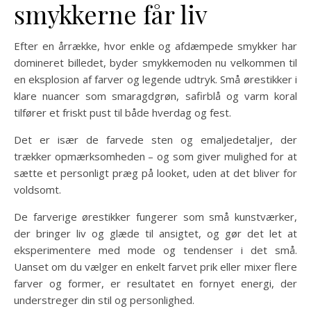
smykkerne får liv
Efter en årrække, hvor enkle og afdæmpede smykker har
domineret billedet, byder smykkemoden nu velkommen til
en eksplosion af farver og legende udtryk. Små ørestikker i
klare nuancer som smaragdgrøn, safirblå og varm koral
tilfører et friskt pust til både hverdag og fest.
Det er især de farvede sten og emaljedetaljer, der
trækker opmærksomheden – og som giver mulighed for at
sætte et personligt præg på looket, uden at det bliver for
voldsomt.
De farverige ørestikker fungerer som små kunstværker,
der bringer liv og glæde til ansigtet, og gør det let at
eksperimentere med mode og tendenser i det små.
Uanset om du vælger en enkelt farvet prik eller mixer flere
farver og former, er resultatet en fornyet energi, der
understreger din stil og personlighed.