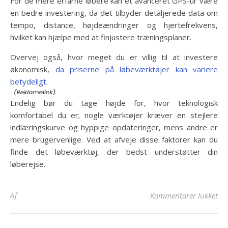
For de mere erfarne løbere kan et avanceret GPS-ur være
en bedre investering, da det tilbyder detaljerede data om
tempo, distance, højdeændringer og hjertefrekvens,
hvilket kan hjælpe med at finjustere træningsplaner.
Overvej også, hvor meget du er villig til at investere
økonomisk,
da priserne på løbeværktøjer kan variere
betydeligt.
Endelig bør du tage højde for, hvor teknologisk
komfortabel du er; nogle værktøjer kræver en stejlere
indlæringskurve og hyppige opdateringer, mens andre er
mere brugervenlige. Ved at afveje disse faktorer kan du
finde det løbeværktøj, der bedst understøtter din
løberejse.
til
Af
Kommentarer lukket