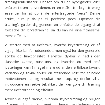
træningsentusiaster. Uanset om du er nybegynder eller
erfaren i træningsverdenen, er en målrettet brysttræning
essentiel for at opnå de eftertragtede “pecs”. Denne
artikel, “Fra push-ups til perfekte pecs: Optimer din
træning”, guider dig gennem en omfattende tilgang til at
forbedre din brysttræning, så du kan nå dine fitnessmål
mere effektivt.
Vi starter med at udforske, hvorfor brysttræning er så
vigtig, ikke kun for udseendet, men også for den generelle
styrke og funktionalitet. Herefter dykker vi ned i den
klassiske øvelse, push-ups, og hvordan du med små
justeringer kan få meget mere ud af denne tidløse favorit.
Variation og teknik spiller en afgørende rolle for at holde
motivationen høj og resultaterne i top, og derfor vil vi
introducere en række teknikker, der kan gøre din træning
mere udfordrende og effektiv.
Artiklen vil også dække, hvordan styrketræning og brugen
af vægte kan hjælpe med at bygge muskelmasse og