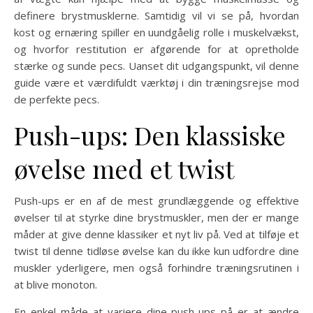
definere brystmusklerne. Samtidig vil vi se på, hvordan
kost og ernæring spiller en uundgåelig rolle i muskelvækst,
og hvorfor restitution er afgørende for at opretholde
stærke og sunde pecs. Uanset dit udgangspunkt, vil denne
guide være et værdifuldt værktøj i din træningsrejse mod
de perfekte pecs.
Push-ups: Den klassiske
øvelse med et twist
Push-ups er en af de mest grundlæggende og effektive
øvelser til at styrke dine brystmuskler, men der er mange
måder at give denne klassiker et nyt liv på. Ved at tilføje et
twist til denne tidløse øvelse kan du ikke kun udfordre dine
muskler yderligere, men også forhindre træningsrutinen i
at blive monoton.
En enkel måde at variere dine push-ups på er at ændre