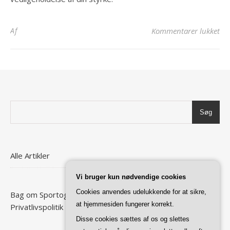
til
Af
Kommentarer lukket
Søg
Alle Artikler
Vi bruger kun nødvendige cookies
Cookies anvendes udelukkende for at sikre,
Bag om Sportogspænding
at hjemmesiden fungerer korrekt.
Privatlivspolitik
Disse cookies sættes af os og slettes