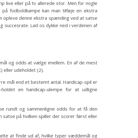
live eller på tv allerede stor. Men for nogle
på fodboldkampe kan man tilføje en ekstra
kan opleve denne ekstra spænding ved at satse
 og succesrate. Lad os dykke ned i verdenen af
emål og odds at vælge imellem. En af de mest
 eller udeholdet (2).
rre mål end et bestemt antal. Handicap-spil er
-holdet en handicap-ulempe for at udligne
ppe rundt og sammenligne odds for at få den
satse på hvilken spiller der scorer først eller
elte at finde ud af, hvilke typer væddemål og