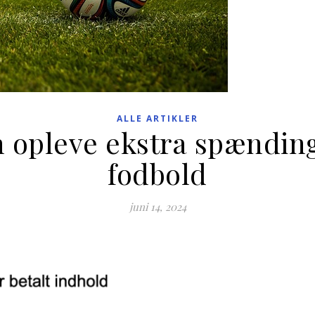
ALLE ARTIKLER
 opleve ekstra spænding 
fodbold
juni 14, 2024