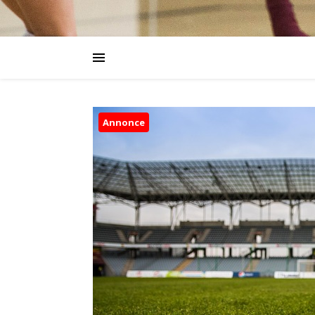
Annonce