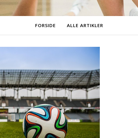
FORSIDE
ALLE ARTIKLER