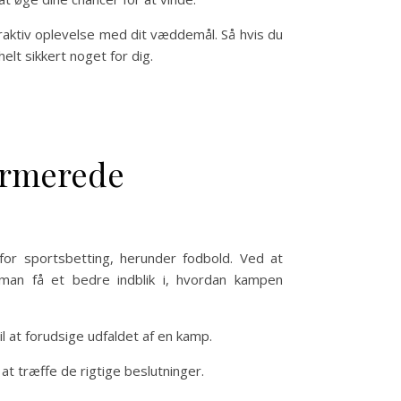
eraktiv oplevelse med dit væddemål. Så hvis du
elt sikkert noget for dig.
formerede
for sportsbetting, herunder fodbold. Ved at
 man få et bedre indblik i, hvordan kampen
l at forudsige udfaldet af en kamp.
at træffe de rigtige beslutninger.