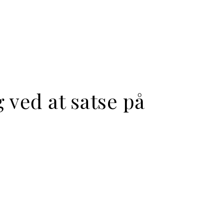
ved at satse på