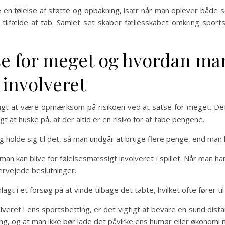
e en følelse af støtte og opbakning, især når man oplever både
 tilfælde af tab. Samlet set skaber fællesskabet omkring spor
se for meget og hvordan ma
 involveret
gtigt at være opmærksom på risikoen ved at satse for meget. De
gt at huske på, at der altid er en risiko for at tabe pengene.
g holde sig til det, så man undgår at bruge flere penge, end man ha
man kan blive for følelsesmæssigt involveret i spillet. Når man h
ervejede beslutninger.
lagt i et forsøg på at vinde tilbage det tabte, hvilket ofte fører ti
lveret i ens sportsbetting, er det vigtigt at bevare en sund distan
, og at man ikke bør lade det påvirke ens humør eller økonomi n