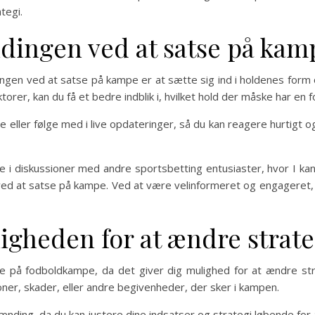
tegi.
ndingen ved at satse på kam
gen ved at satse på kampe er at sætte sig ind i holdenes form o
rer, kan du få et bedre indblik i, hvilket hold der måske har en f
eller følge med i live opdateringer, så du kan reagere hurtigt og
e i diskussioner med andre sportsbetting entusiaster, hvor I ka
ed at satse på kampe. Ved at være velinformeret og engageret,
ligheden for at ændre strat
 på fodboldkampe, da det giver dig mulighed for at ændre str
oner, skader, eller andre begivenheder, der sker i kampen.
ænding, da du kan justere dine indsatser og strategi løbende for a