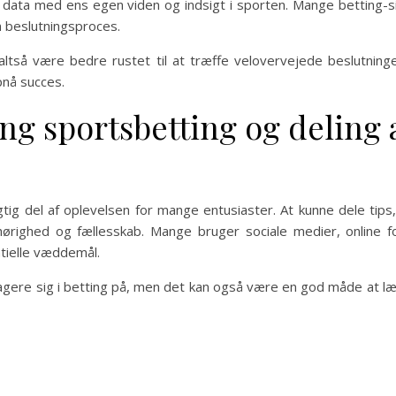
 data med ens egen viden og indsigt i sporten. Mange betting-si
n beslutningsproces.
altså være bedre rustet til at træffe velovervejede beslutni
pnå succes.
g sportsbetting og deling a
tig del af oplevelsen for mange entusiaster. At kunne dele tips
ighed og fællesskab. Mange bruger sociale medier, online for
tielle væddemål.
agere sig i betting på, men det kan også være en god måde at læ