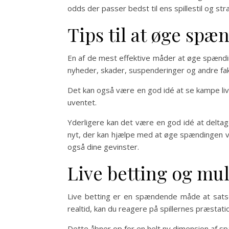
odds der passer bedst til ens spillestil og stra
Tips til at øge spæ
En af de mest effektive måder at øge spændin
nyheder, skader, suspenderinger og andre fakto
Det kan også være en god idé at se kampe live 
uventet.
Yderligere kan det være en god idé at deltag
nyt, der kan hjælpe med at øge spændingen v
også dine gevinster.
Live betting og mu
Live betting er en spændende måde at satse
realtid, kan du reagere på spillernes præstati
Dette åbner op for en helt ny dimension af sp