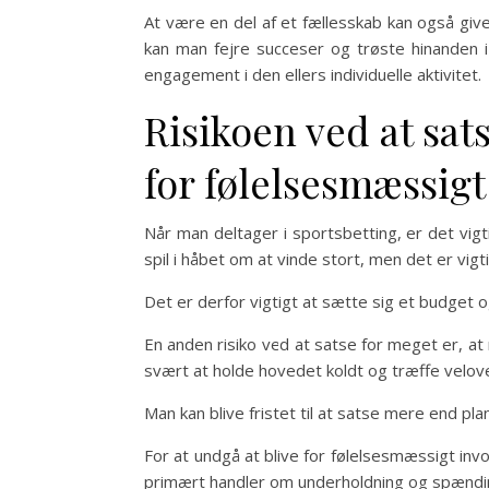
At være en del af et fællesskab kan også giv
kan man fejre succeser og trøste hinanden i
engagement i den ellers individuelle aktivitet.
Risikoen ved at sat
for følelsesmæssigt
Når man deltager i sportsbetting, er det vi
spil i håbet om at vinde stort, men det er vigti
Det er derfor vigtigt at sætte sig et budget o
En anden risiko ved at satse for meget er, at 
svært at holde hovedet koldt og træffe velov
Man kan blive fristet til at satse mere end plan
For at undgå at blive for følelsesmæssigt invo
primært handler om underholdning og spænding