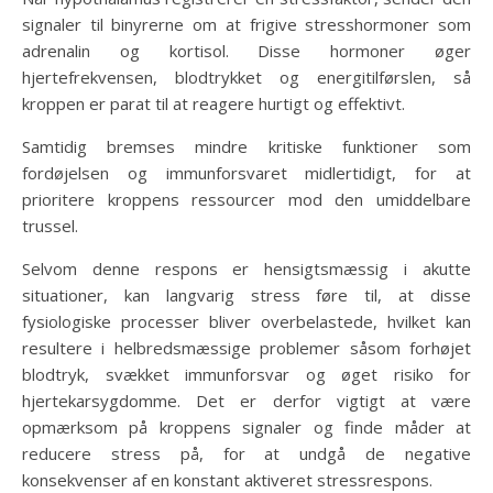
signaler til binyrerne om at frigive stresshormoner som
adrenalin og kortisol. Disse hormoner øger
hjertefrekvensen, blodtrykket og energitilførslen, så
kroppen er parat til at reagere hurtigt og effektivt.
Samtidig bremses mindre kritiske funktioner som
fordøjelsen og immunforsvaret midlertidigt, for at
prioritere kroppens ressourcer mod den umiddelbare
trussel.
Selvom denne respons er hensigtsmæssig i akutte
situationer, kan langvarig stress føre til, at disse
fysiologiske processer bliver overbelastede, hvilket kan
resultere i helbredsmæssige problemer såsom forhøjet
blodtryk, svækket immunforsvar og øget risiko for
hjertekarsygdomme. Det er derfor vigtigt at være
opmærksom på kroppens signaler og finde måder at
reducere stress på, for at undgå de negative
konsekvenser af en konstant aktiveret stressrespons.