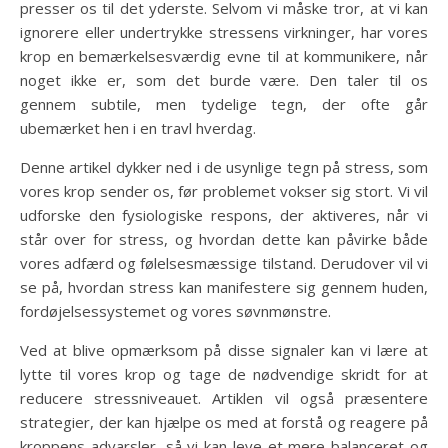
presser os til det yderste. Selvom vi måske tror, at vi kan
ignorere eller undertrykke stressens virkninger, har vores
krop en bemærkelsesværdig evne til at kommunikere, når
noget ikke er, som det burde være. Den taler til os
gennem subtile, men tydelige tegn, der ofte går
ubemærket hen i en travl hverdag.
Denne artikel dykker ned i de usynlige tegn på stress, som
vores krop sender os, før problemet vokser sig stort. Vi vil
udforske den fysiologiske respons, der aktiveres, når vi
står over for stress, og hvordan dette kan påvirke både
vores adfærd og følelsesmæssige tilstand. Derudover vil vi
se på, hvordan stress kan manifestere sig gennem huden,
fordøjelsessystemet og vores søvnmønstre.
Ved at blive opmærksom på disse signaler kan vi lære at
lytte til vores krop og tage de nødvendige skridt for at
reducere stressniveauet. Artiklen vil også præsentere
strategier, der kan hjælpe os med at forstå og reagere på
kroppens advarsler, så vi kan leve et mere balanceret og