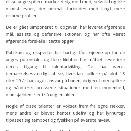
disse unge spillere markeret sig med mod, selvtillid og ikke
mindst evner, der normalt forbindes med langt mere
erfarne profiler.
De er gået uimponeret til opgaven, har leveret afgørende
mål, assists og defensive aktioner, og har ofte været
afgørende forskelle i tætte opgør.
Publikum og eksperter har hurtigt fået øjnene op for de
unges potentiale, og flere klubber har måttet revurdere
deres tilgang til talentudvikling. Det har været
bemærkelsesværdigt at se, hvordan spillere på blot 18
eller 19 år har taget ansvar på banen, dirigeret medspillere
og håndteret pressede situationer med en modenhed,
man sjældent ser i så ung en alder.
Nogle af disse talenter er vokset frem fra egne rækker,
mens andre er blevet hentet udefra og har lynhurtigt
tilpasset sig tempoet og fysikken på øverste niveau.