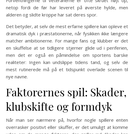
Forventningerne til veteranerne er ofte skruet højt op,
netop fordi de før har leveret på øverste hylde, men
alderen og slidte kroppe har sat deres spor.
Det betyder, at selv de mest erfarne spillere kan opleve et
dramatisk dyk i præstationerne, når fysikken ikke længere
matcher ambitionerne. For mange fans og klubber er det
en skuffelse at se tidligere stjerner glide ud i periferien,
men det er også en påmindelse om sportens barske
realiteter: Ingen kan undslippe tidens tand, og selv de
mest rutinerede må på et tidspunkt overlade scenen til
nye navne.
Faktorernes spil: Skader,
klubskifte og formdyk
Når man ser nærmere på, hvorfor nogle spillere enten
overrasker positivt eller skuffer, er det umuligt at komme