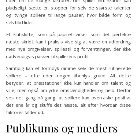
uden om de mange faktorer, der spiller ind. Skader kan
pludseligt sætte en stopper for selv de største talenter
og tvinge spillere til lange pauser, hvor både form og
selvtillid lider.
Et klubskifte, som på papiret virker som det perfekte
næste skridt, kan i praksis vise sig at være en udfordring
med nye omgivelser, spillestil og forventninger, der ikke
nødvendigvis passer til spillerens profil.
Samtidig kan et formdyk ramme selv de mest rutinerede
spillere – ofte uden nogen åbenlys grund. Alt dette
betyder, at præstationer ikke kun handler om talent og
vilje, men også om ydre omstændigheder og held. Derfor
ses det gang på gang, at spillere kan overraske positivt
det ene år og skuffe det næste, alt efter hvordan disse
faktorer falder ud.
Publikums og mediers