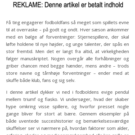
Få ting engagerer fodboldfans så meget som spillets evne
til at overraske – på godt og ondt. Hver sæson ankommer
med en bølge af forventninger: Stjernespillere, der skal
løfte holdene til nye højder, og unge talenter, der spås en
stor fremtid. Men det er langt fra altid, at virkeligheden
følger manuskriptet. Nogen overgår alle forhåbninger og
griber chancen med begge hænder, mens andre – trods
store navne og tårnhøje forventninger – ender med at
skuffe både klub, fans og sig selv.
I denne artikel dykker vi ned i fodboldens evige pendul
mellem triumf og fiasko. Vi undersøger, hvad der skaber
hype omkring visse spillere, og hvorfor presset nogle
gange bliver for stort at bære. Gennem eksempler på
både uventede succeshistorier og bemærkelsesværdige
skuffelser ser vi nærmere på, hvordan faktorer som alder,