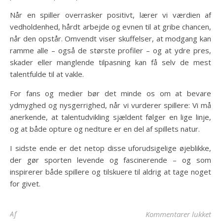
Når en spiller overrasker positivt, lærer vi værdien af
vedholdenhed, hårdt arbejde og evnen til at gribe chancen,
når den opstår. Omvendt viser skuffelser, at modgang kan
ramme alle – også de største profiler – og at ydre pres,
skader eller manglende tilpasning kan få selv de mest
talentfulde til at vakle.
For fans og medier bør det minde os om at bevare
ydmyghed og nysgerrighed, når vi vurderer spillere: Vi må
anerkende, at talentudvikling sjældent følger en lige linje,
og at både opture og nedture er en del af spillets natur.
I sidste ende er det netop disse uforudsigelige øjeblikke,
der gør sporten levende og fascinerende – og som
inspirerer både spillere og tilskuere til aldrig at tage noget
for givet.
til
Af
Kommentarer lukket