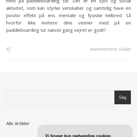
med på paddleboarding tur. Det er en sjov og social
aktivitet, som kan styrke venskaber og samtidig have en
positiv effekt på ens mentale og fysiske helbred. Så
hvorfor ikke invitere dine venner med på en
paddleboarding tur næste gang vejret er godt?
til
Af
Kommentarer lukket
Søg
Alle Artikler
Vi bruger kun nødvendige cookies