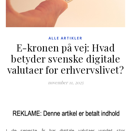
ALLE ARTIKLER
E-kronen på vej: Hvad
betyder svenske digitale
valutaer for erhvervslivet?
november 11, 2025
I de seneste år har digitale valutaer vundet stor