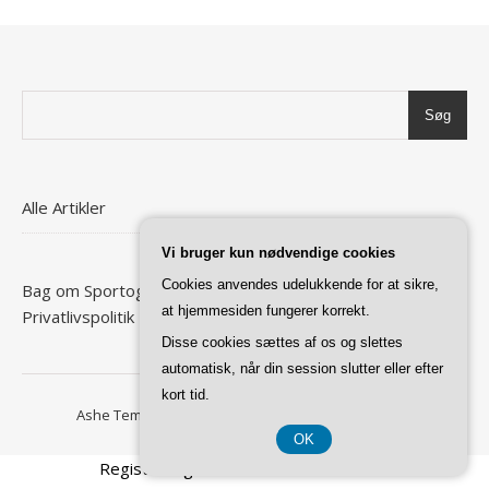
Søg
Alle Artikler
Vi bruger kun nødvendige cookies
Cookies anvendes udelukkende for at sikre,
Bag om Sportogspænding
at hjemmesiden fungerer korrekt.
Privatlivspolitik
Disse cookies sættes af os og slettes
automatisk, når din session slutter eller efter
kort tid.
Ashe Tema af
WP Royal
.
Forside
Privatlivspolitik
OK
Registreringsnummer DK-37 40 77 39