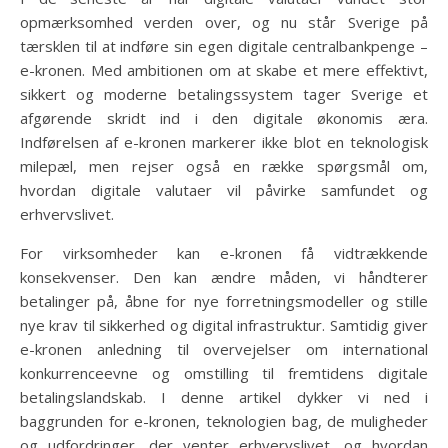
opmærksomhed verden over, og nu står Sverige på
tærsklen til at indføre sin egen digitale centralbankpenge –
e-kronen. Med ambitionen om at skabe et mere effektivt,
sikkert og moderne betalingssystem tager Sverige et
afgørende skridt ind i den digitale økonomis æra.
Indførelsen af e-kronen markerer ikke blot en teknologisk
milepæl, men rejser også en række spørgsmål om,
hvordan digitale valutaer vil påvirke samfundet og
erhvervslivet.
For virksomheder kan e-kronen få vidtrækkende
konsekvenser. Den kan ændre måden, vi håndterer
betalinger på, åbne for nye forretningsmodeller og stille
nye krav til sikkerhed og digital infrastruktur. Samtidig giver
e-kronen anledning til overvejelser om international
konkurrenceevne og omstilling til fremtidens digitale
betalingslandskab. I denne artikel dykker vi ned i
baggrunden for e-kronen, teknologien bag, de muligheder
og udfordringer, der venter erhvervslivet, og hvordan